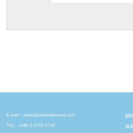
E-mail：
sales@jubileebiomed.com
關
TEL.
+886 2-2732-2734
最