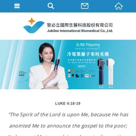
LUKE 4:18-19
"The Spirit of the Lord is upon Me, because He has
anointed Me to announce the gospel to the poor;