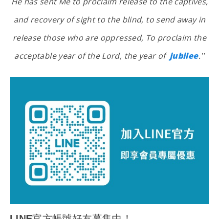
He has sent Me to proclaim release to the captives,
and recovery of sight to the blind, to send away in
release those who are oppressed, To proclaim the
acceptable year of the Lord, the year of
jubilee
.''
LINE官方帳號好友募集中！