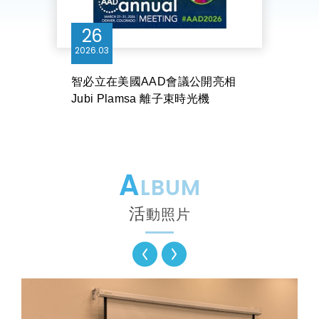
26
2026
03
智必立在美國AAD會議公開亮相
Jubi Plamsa 離子束時光機
A
LBUM
活
動照片
Previ
Next
ous